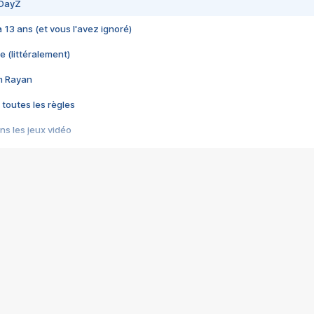
 DayZ
 a 13 ans (et vous l'avez ignoré)
e (littéralement)
im Rayan
 toutes les règles
s les jeux vidéo
us choquant de Rockstar ? - Le scandale BULLY
e plus moche de Steam
du RÊVE tourne au CAUCHEMAR
pendant 8 heures
it… à tort
umiliés par un jeu vidéo
ire - Final Fantasy 8