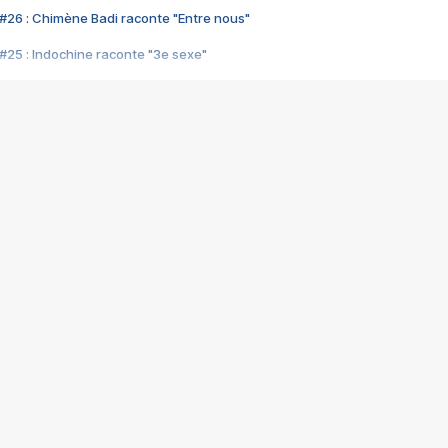
#26 : Chimène Badi raconte "Entre nous"
#25 : Indochine raconte "3e sexe"
#24 : Zaho raconte "C'est chelou"
#23 : Patrick Bruel raconte "Au café des délices"
#22 : Kyo raconte "Le chemin"
#21 : Nolwenn Leroy raconte "Cassé"
#20 : Patrick Hernandez raconte "Born to be alive"
#19 : Lorie raconte "Près de moi"
#18 : Michael Jones raconte "A nos actes manqués" (avec Jean-Jacque
#17 : Khaled raconte "Aïcha"
#16 : Corneille raconte "Parce qu'on vient de loin"
#15 : Indochine raconte "L'aventurier"